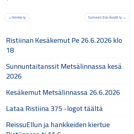
Artikkelien
Hönkä ry
Someen Erä-Ässät ry
selaus
Ristiinan Kesäkemut Pe 26.6.2026 klo
18
Sunnuntaitanssit Metsälinnassa kesä
2026
Kesäkemut Metsälinnassa 26.6.2026
Lataa Ristiina 375 -logot täältä
ReissuEllun ja hankkeiden kiertue