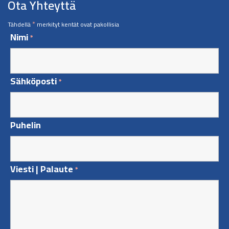
Ota Yhteyttä
*
Tähdellä
merkityt kentät ovat pakollisia
Nimi
*
Sähköposti
*
Puhelin
Viesti | Palaute
*