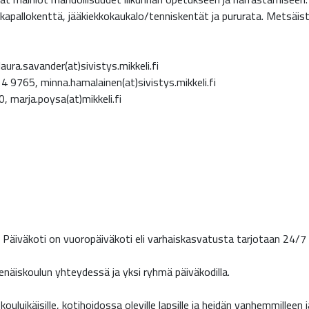
kkapallokenttä, jääkiekkokaukalo/tenniskentät ja pururata. Metsäis
ura.savander(at)sivistys.mikkeli.fi
4 9765, minna.hamalainen(at)sivistys.mikkeli.fi
, marja.poysa(at)mikkeli.fi
a. Päiväkoti on vuoropäiväkoti eli varhaiskasvatusta tarjotaan 24/
enäiskoulun yhteydessä ja yksi ryhmä päiväkodilla.
ouluikäisille, kotihoidossa oleville lapsille ja heidän vanhemmilleen