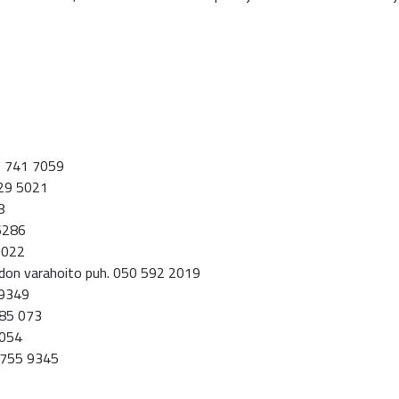
40 741 7059
129 5021
8
 6286
 5022
oidon varahoito puh. 050 592 2019
 9349
185 073
5054
0 755 9345