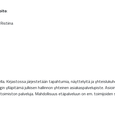
oito
:
Ristiina
lla. Kirjastossa järjestetään tapahtumia, näyttelyitä ja yhteislukuhetk
gin ylläpitämä julkisen hallinnon yhteinen asiakaspalvelupiste. Asio
TE-toimiston palveluja. Mahdollisuus etäpalveluun on em. toimijoide