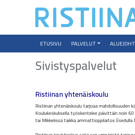
Skip
to
content
ETUSIVU
PALVELUT
ALUEJOH
Sivistyspalvelut
Ristiinan yhtenäiskoulu
Ristiinan yhtenäiskoulu tarjoaa mahdollisuuden
Koulukeskuksella työskentelee päivittäin noin 60 a
tai Mikkelissä taikka ammattioppilaitos Esedulla 
Ristiinan koulukeskus sekä sen ympäristö tarjoav