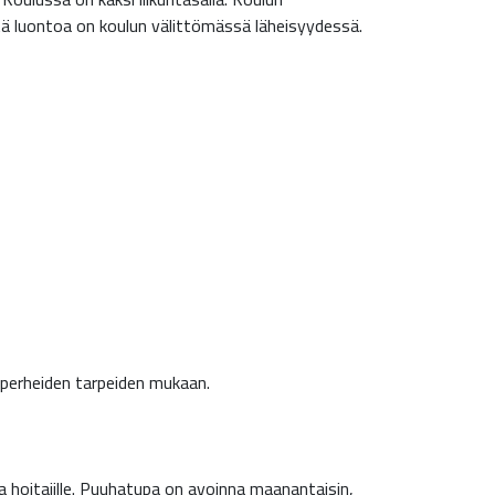
tä luontoa on koulun välittömässä läheisyydessä.
7 perheiden tarpeiden mukaan.
 ja hoitajille. Puuhatupa on avoinna maanantaisin,