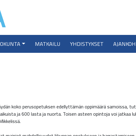
TOKUNTA
MATKAILU
YHDISTYKSET
AJANKOH
 käydän koko perusopetuksen edellyttämän oppimäärä samoissa, tut
ikuista ja 600 lasta ja nuorta. Toisen asteen opintoja voi jatkaa lu
Mikkelissä.
at mainiot mahdollisuudet liikunnan opetukseen ja harrastamiseen. K