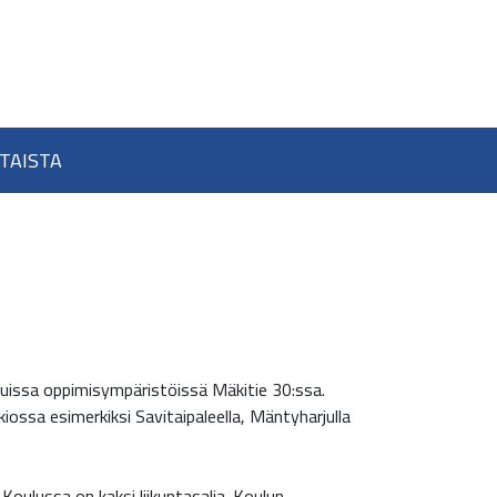
TAISTA
uissa oppimisympäristöissä Mäkitie 30:ssa.
kiossa esimerkiksi Savitaipaleella, Mäntyharjulla
oulussa on kaksi liikuntasalia. Koulun