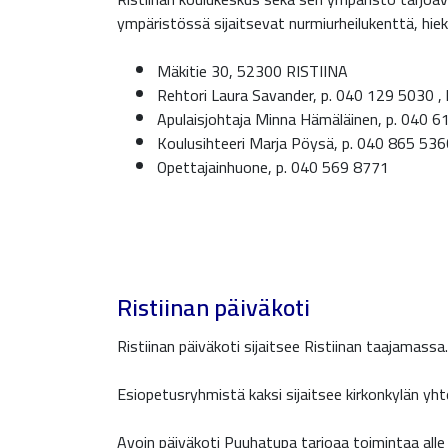
ympäristössä sijaitsevat nurmiurheilukenttä, hie
Mäkitie 30, 52300 RISTIINA
Rehtori Laura Savander, p. 040 129 5030 , la
Apulaisjohtaja Minna Hämäläinen, p. 040 61
Koulusihteeri Marja Pöysä, p. 040 865 5360
Opettajainhuone, p. 040 569 8771
Ristiinan päiväkoti
Ristiinan päiväkoti sijaitsee Ristiinan taajamass
Esiopetusryhmistä kaksi sijaitsee kirkonkylän yht
Avoin päiväkoti Puuhatupa tarjoaa toimintaa alle k