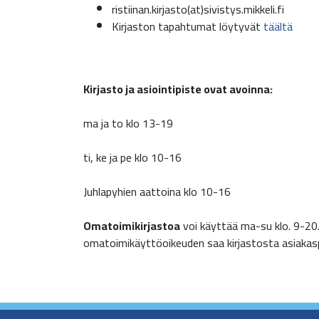
ristiinan.kirjasto(at)sivistys.mikkeli.fi
Kirjaston tapahtumat löytyvät
täältä
Kirjasto ja asiointipiste ovat avoinna:
ma ja to klo 13-19
ti, ke ja pe klo 10-16
Juhlapyhien aattoina klo 10-16
Omatoimikirjastoa
voi käyttää ma-su klo. 9-20. 
omatoimikäyttöoikeuden saa kirjastosta asiakasp