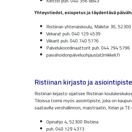
Keittiö puh. 040 356 8843
Yhteystiedot, esiopetus ja täydentävä päiväh
Ristiinan yhtenäiskoulu, Mäkitie 30, 52300 
Vekarat puh. 040 129 4539
Viikarit puh. 040 740 5776
Palvelukoordinaattorit puh. 044 794 5796
paivahoidonpalveluohjaus(at)mikkeli.fi
Ristiinan kirjasto ja asiointipiste
Ristiinan kirjasto sijaitsee Ristiinan koulukeskukse
Tiloissa toimii myös asiointipiste, joka on kaupun
saatavilla verohallinnon, maistraatin, Kelan ja 
Opinahjo 4, 52300 Ristiina
puh. 040 129 4373