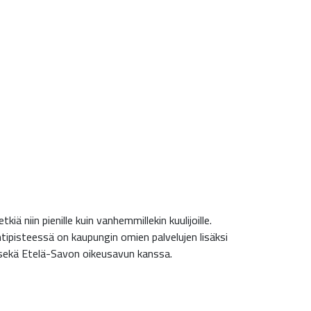
iä niin pienille kuin vanhemmillekin kuulijoille.
intipisteessä on kaupungin omien palvelujen lisäksi
n sekä Etelä-Savon oikeusavun kanssa.