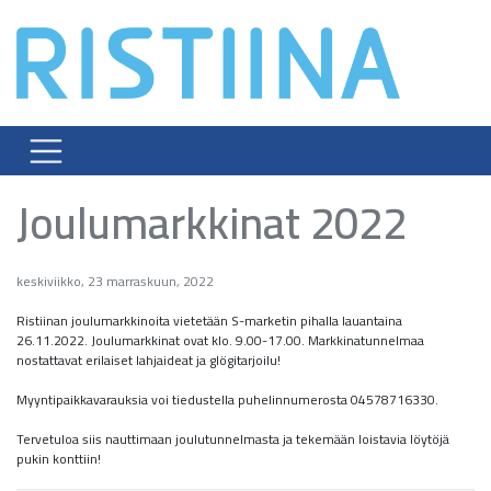
Skip
to
content
Joulumarkkinat 2022
keskiviikko, 23 marraskuun, 2022
Ristiinan joulumarkkinoita vietetään S-marketin pihalla lauantaina
26.11.2022. Joulumarkkinat ovat klo. 9.00-17.00. Markkinatunnelmaa
nostattavat erilaiset lahjaideat ja glögitarjoilu!
Myyntipaikkavarauksia voi tiedustella puhelinnumerosta 04578716330.
Tervetuloa siis nauttimaan joulutunnelmasta ja tekemään loistavia löytöjä
pukin konttiin!