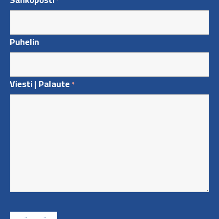
*
Puhelin
Viesti | Palaute
*