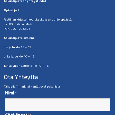
Asiointipisteen
yhteystiedot:
Opinahjo 4
Ristiinan kirjasto (koulukeskuksen pohjoispäässä)
52300 Ristiina, Mikkeli
Puh. 040 129 4373
​Asiointipiste avoinna :
ma ja to klo 13 – 19
ti, ke ja pe klo 10 – 16
Juhlapyhien aattoina klo 10 – 16
Ota Yhteyttä
*
Tähdellä
merkityt kentät ovat pakollisia
Nimi
*
Sähköposti