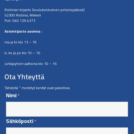
Ristiinan kirjasto (koulukeskuksen pohjoispäässä)
52300 Ristiina, Mikkeli
Puh. 040 129 4373
​Asiointipiste avoinna :
ma ja to klo 13 – 19
ti, ke ja pe klo 10 – 16
Juhlapyhien aattoina klo 10 – 16
Ota Yhteyttä
*
Tähdellä
merkityt kentät ovat pakollisia
Nimi
*
Sähköposti
*