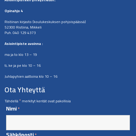
Opinahjo 4
Ristiinan kirjasto (koulukeskuksen pohjoispäässä)
52300 Ristiina, Mikkeli
Puh. 040 129 4373
​Asiointipiste avoinna :
ma ja to klo 13 – 19
ti, ke ja pe klo 10 – 16
Juhlapyhien aattoina klo 10 – 16
Ota Yhteyttä
*
Tähdellä
merkityt kentät ovat pakollisia
Nimi
*
Sähköposti
*