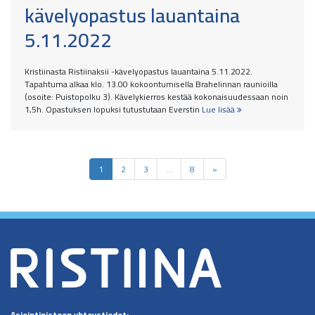
kävelyopastus lauantaina
5.11.2022
Kristiinasta Ristiinaksii -kävelyopastus lauantaina 5.11.2022.
Tapahtuma alkaa klo. 13.00 kokoontumisella Brahelinnan raunioilla
(osoite: Puistopolku 3). Kävelykierros kestää kokonaisuudessaan noin
1,5h. Opastuksen lopuksi tutustutaan Everstin
Lue lisää
1
2
3
…
8
»
Asiointipisteen
yhteystiedot: