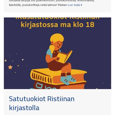
loistavia lahjoja siis pukinkonttiin, joulukoristeita, leivonnaisia,
käsitöitä, joulukortteja sekä kahvio! Paikan
Lue lisää
Satutuokiot Ristiinan
kirjastolla