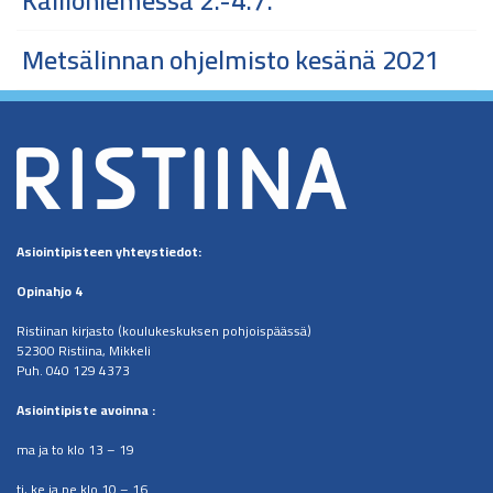
Kallioniemessä 2.-4.7.
Metsälinnan ohjelmisto kesänä 2021
Asiointipisteen
yhteystiedot:
Opinahjo 4
Ristiinan kirjasto (koulukeskuksen pohjoispäässä)
52300 Ristiina, Mikkeli
Puh. 040 129 4373
​Asiointipiste avoinna :
ma ja to klo 13 – 19
ti, ke ja pe klo 10 – 16