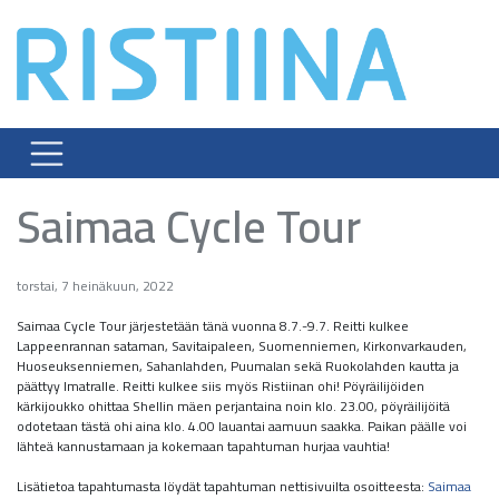
Skip
to
content
Saimaa Cycle Tour
torstai, 7 heinäkuun, 2022
Saimaa Cycle Tour järjestetään tänä vuonna 8.7.-9.7. Reitti kulkee
Lappeenrannan sataman, Savitaipaleen, Suomenniemen, Kirkonvarkauden,
Huoseuksenniemen, Sahanlahden, Puumalan sekä Ruokolahden kautta ja
päättyy Imatralle. Reitti kulkee siis myös Ristiinan ohi! Pöyräilijöiden
kärkijoukko ohittaa Shellin mäen perjantaina noin klo. 23.00, pöyräilijöitä
odotetaan tästä ohi aina klo. 4.00 lauantai aamuun saakka. Paikan päälle voi
lähteä kannustamaan ja kokemaan tapahtuman hurjaa vauhtia!
Lisätietoa tapahtumasta löydät tapahtuman nettisivuilta osoitteesta:
Saimaa