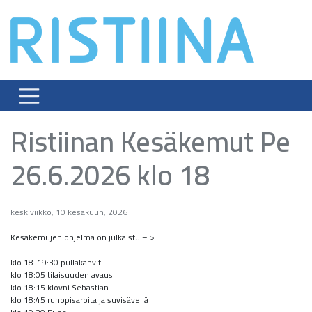
Skip
to
content
Ristiinan Kesäkemut Pe
26.6.2026 klo 18
keskiviikko, 10 kesäkuun, 2026
Kesäkemujen ohjelma on julkaistu – >
klo 18-19:30 pullakahvit
klo 18:05 tilaisuuden avaus
klo 18:15 klovni Sebastian
klo 18:45 runopisaroita ja suvisäveliä