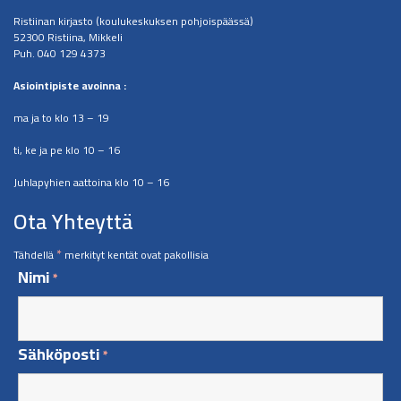
Ristiinan kirjasto (koulukeskuksen pohjoispäässä)
52300 Ristiina, Mikkeli
Puh. 040 129 4373
​Asiointipiste avoinna :
ma ja to klo 13 – 19
ti, ke ja pe klo 10 – 16
Juhlapyhien aattoina klo 10 – 16
Ota Yhteyttä
*
Tähdellä
merkityt kentät ovat pakollisia
Nimi
*
Sähköposti
*