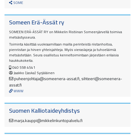
SOME
Someen Erä-Ässät ry
SOMEEN ERÄ-ÄSSÄT RY on Mikkelin Ristiinan Someenjärvellä toimiva
metsästysseura.
Toiminta käsittää vuokraamillaan mailla perinteistä riistanhoitoa,
pienriistan ja hirven yhteisjahteja. Myös vieraslajeja ja tuhoeläimiä
metsästetään. Seura osallistuu kenneltoimintaan järjestäen erilaisia
haukkukokeita.
040 558 4541
Jaakko (Jaska) Syrjäläinen
puheenjohtaja@someenera-assat.fi, sihteeri@someenera-
assat.fi
WWW
Suomen Kalliotaideyhdistys
marja.kauppi@mikkelinkuntopalvelu.fi