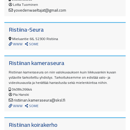
Lotta Tuominen
yovedenwaeltajat@gmail.com
Ristiina-Seura
Mieluantie 66, 52300 Ristiina
WWW
SOME
Ristiinan kameraseura
Ristiinan kameraseura on niin valokuvauksen kuin liikkuvankin kuvan
ystäville tarkoitettu yhdistys. Tarkoituksemme on edistää valo- ja
videokuvausta ja herättää harrastusta sekä mielenkiintoa niihin.
0408426644
Pia Hanski
ristiinan.kameraseura@sksl.fi
WWW
SOME
Ristiinan koirakerho