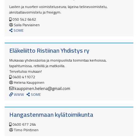
Lasten ja nuorten voimisteluseura; lajeina telinevoimistelu,
akrobatiavoimistelu ja freegym.
050 542 6462
Saila Parviainen
SOME
Eläkeliitto Ristiinan Yhdistys ry
Mukavaa yhdessäoloa ja monipuolista toimintaa kerhoissa,
tapahtumissa, retkillä ja matkoilla.
Tervetuloa mukaan!
0400 411072
Helena Kauppinen
kauppinen.helena@gmail.com
WWW
SOME
Hangastenmaan kylätoimikunta
0400 677 264
Timo Pöntinen