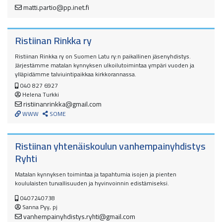
matti.partio@pp.inet.fi
Ristiinan Rinkka ry
Ristiinan Rinkka ry on Suomen Latu ry:n paikallinen jäsenyhdistys.
Järjestämme matalan kynnyksen ulkoilutoimintaa ympäri vuoden ja
ylläpidämme talviuintipaikkaa kirkkorannassa.
040 827 6927
Helena Turkki
ristiinanrinkka@gmail.com
WWW
SOME
Ristiinan yhtenäiskoulun vanhempainyhdistys
Ryhti
Matalan kynnyksen toimintaa ja tapahtumia isojen ja pienten
koululaisten turvallisuuden ja hyvinvoinnin edistämiseksi.
0407240738
Sanna Pyy, pj
vanhempainyhdistys.ryhti@gmail.com