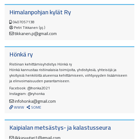
Himalanpohjan kylät Ry
0407057138
Petri Tikkanen (pj.)
tikkanen.p@gmail.com
Hönkä ry
Ristiinan kehittämisyhdistys Hönkä ry
Hönkä kannustaa ristiinalaisia toimijoita, yhdistyksiä, yhteisöjä ja
yksityisiä henkilöitä alueensa kehittämiseen, viihtyvyyden lisäämiseen
ja elinvoimaisuuden parantamiseen.
Facebook: @honka2021
Instagram: @ryhonka
infohonka@gmail.com
WWW
SOME
Kaipialan metsästys- ja kalastusseura
ilkkasuutari1@gmail.com