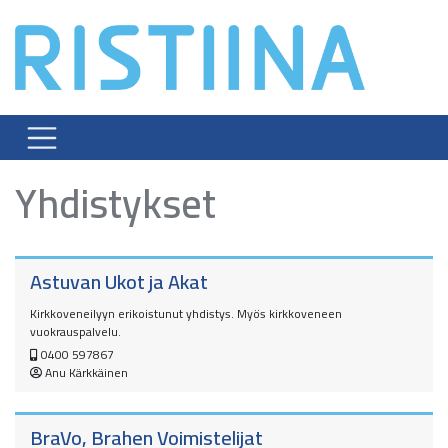
Skip
to
content
Yhdistykset
Astuvan Ukot ja Akat
Kirkkoveneilyyn erikoistunut yhdistys. Myös kirkkoveneen
vuokrauspalvelu.
0400 597867
Anu Kärkkäinen
BraVo, Brahen Voimistelijat