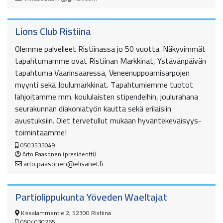
Lions Club Ristiina
Olemme palvelleet Ristiinassa jo 50 vuotta. Näkyvimmät
tapahtumamme ovat Ristiinan Markkinat, Ystävänpäivän
tapahtuma Vaarinsaaressa, Veneenuppoamisarpojen
myynti sekä Joulumarkkinat. Tapahtumiemme tuotot
lahjoitamme mm. koululaisten stipendeihin, joulurahana
seurakunnan diakoniatyön kautta sekä erilaisiin
avustuksiin. Olet tervetullut mukaan hyväntekeväisyys-
toimintaamme!
0503533049
Arto Paasonen (presidentti)
arto.paasonen@elisanet.fi
Partiolippukunta Yöveden Waeltajat
Kissalammentie 2, 52300 Ristiina
0504030265