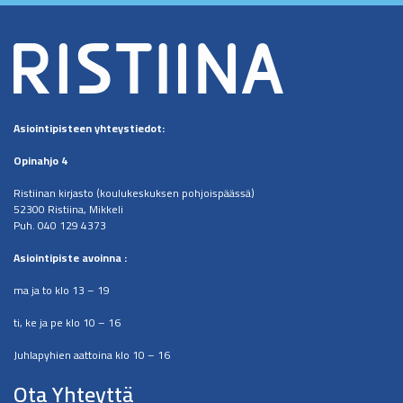
Asiointipisteen
yhteystiedot:
Opinahjo 4
Ristiinan kirjasto (koulukeskuksen pohjoispäässä)
52300 Ristiina, Mikkeli
Puh. 040 129 4373
​Asiointipiste avoinna :
ma ja to klo 13 – 19
ti, ke ja pe klo 10 – 16
Juhlapyhien aattoina klo 10 – 16
Ota Yhteyttä