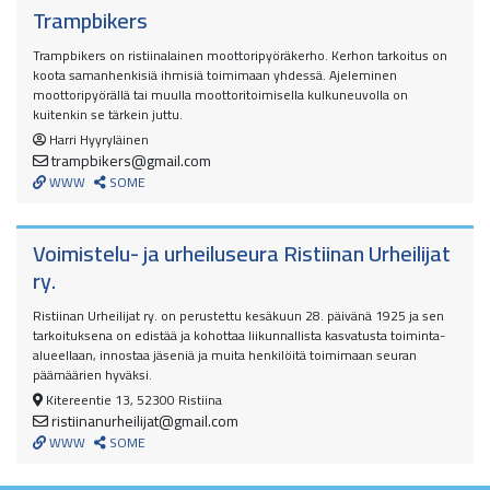
Trampbikers
Trampbikers on ristiinalainen moottoripyöräkerho. Kerhon tarkoitus on
koot
a samanhenkisiä ihmisiä toimimaan yhdessä. Ajeleminen
moottoripyörällä tai muulla moottoritoimisella kulkuneuvolla on
kuitenkin se tärkein juttu.
Harri Hyyryläinen
trampbikers@gmail.com
WWW
SOME
Voimistelu- ja urheiluseura Ristiinan Urheilijat
ry.
Ristiinan Urheilijat ry. on perustettu kesäkuun 28. päivänä 1925
ja sen
tarkoituksena on edistää ja kohottaa liikunnallista kasvatusta toiminta-
alueellaan, innostaa jäseniä ja muita henkilöitä toimimaan seuran
päämäärien hyväksi.
Kitereentie 13, 52300 Ristiina
ristiinanurheilijat@gmail.com
WWW
SOME