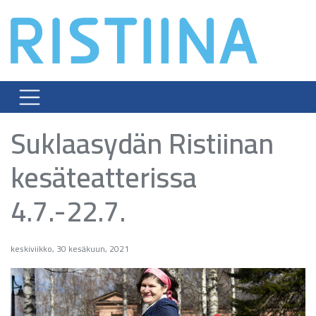
Skip
to
content
Suklaasydän Ristiinan
kesäteatterissa
4.7.-22.7.
keskiviikko, 30 kesäkuun, 2021