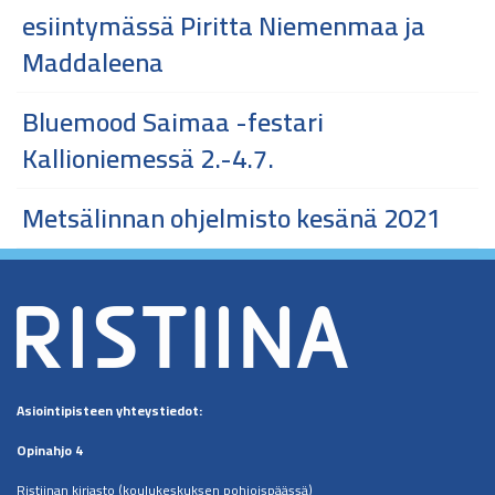
esiintymässä Piritta Niemenmaa ja
Maddaleena
Bluemood Saimaa -festari
Kallioniemessä 2.-4.7.
Metsälinnan ohjelmisto kesänä 2021
Asiointipisteen
yhteystiedot:
Opinahjo 4
Ristiinan kirjasto (koulukeskuksen pohjoispäässä)