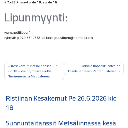
4.7.-22.7. ma-to klo 19, su klo 16
Lipunmyynti:
www.nettilippu.fi
ryhmät: p.040 5312568 tai tanja.puustinen@hotmail.com
Artikkelien
Kesäkemut Metsälinnassa 2.7.
Kahvila Kapsäkki palvelee
klo 18 – esiintymässä Piritta
kesälauantaisin Rantapuistossa
selaus
Niemenmaa ja Maddaleena
Ristiinan Kesäkemut Pe 26.6.2026 klo
18
Sunnuntaitanssit Metsälinnassa kesä