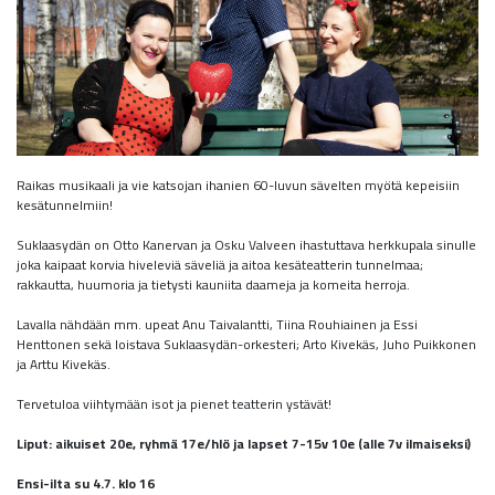
Raikas musikaali ja vie katsojan ihanien 60-luvun sävelten myötä kepeisiin
kesätunnelmiin!
Suklaasydän on Otto Kanervan ja Osku Valveen ihastuttava herkkupala sinulle
joka kaipaat korvia hiveleviä säveliä ja aitoa kesäteatterin tunnelmaa;
rakkautta, huumoria ja tietysti kauniita daameja ja komeita herroja.
Lavalla nähdään mm. upeat Anu Taivalantti, Tiina Rouhiainen ja Essi
Henttonen sekä loistava Suklaasydän-orkesteri; Arto Kivekäs, Juho Puikkonen
ja Arttu Kivekäs.
Tervetuloa viihtymään isot ja pienet teatterin ystävät!
Liput: aikuiset 20e, ryhmä 17e/hlö ja lapset 7-15v 10e (alle 7v ilmaiseksi)
Ensi-ilta su 4.7. klo 16