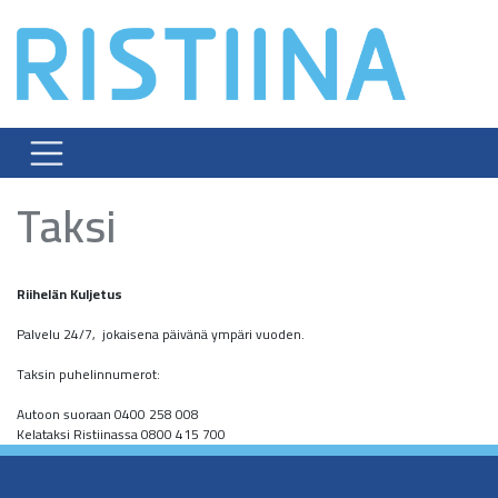
Skip
to
content
Taksi
Riihelän Kuljetus
Palvelu 24/7, jokaisena päivänä ympäri vuoden.
Taksin puhelinnumerot:
Autoon suoraan 0400 258 008
Kelataksi Ristiinassa 0800 415 700