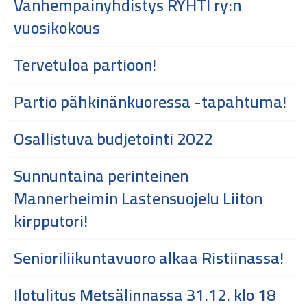
Vanhempainyhdistys RYHTI ry:n
vuosikokous
Tervetuloa partioon!
Partio pähkinänkuoressa -tapahtuma!
Osallistuva budjetointi 2022
Sunnuntaina perinteinen
Mannerheimin Lastensuojelu Liiton
kirpputori!
Senioriliikuntavuoro alkaa Ristiinassa!
Ilotulitus Metsälinnassa 31.12. klo 18