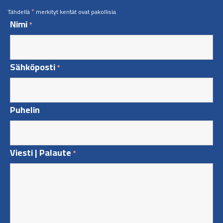
*
Tähdellä
merkityt kentät ovat pakollisia
Nimi
*
Sähköposti
*
Puhelin
Viesti | Palaute
*