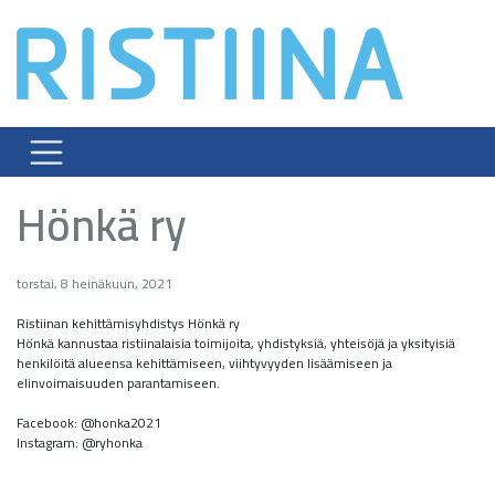
Skip
to
content
Hönkä ry
torstai, 8 heinäkuun, 2021
Ristiinan kehittämisyhdistys Hönkä ry
Hönkä kannustaa ristiinalaisia toimijoita, yhdistyksiä, yhteisöjä ja yksityisiä
henkilöitä alueensa kehittämiseen, viihtyvyyden lisäämiseen ja
elinvoimaisuuden parantamiseen.
Facebook: @honka2021
Instagram: @ryhonka