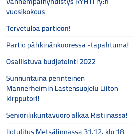
Vanhempainyhdistys RYHTI ry:n
vuosikokous
Tervetuloa partioon!
Partio pähkinänkuoressa -tapahtuma!
Osallistuva budjetointi 2022
Sunnuntaina perinteinen
Mannerheimin Lastensuojelu Liiton
kirpputori!
Senioriliikuntavuoro alkaa Ristiinassa!
Ilotulitus Metsälinnassa 31.12. klo 18