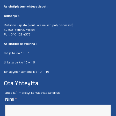
Asiointipisteen
yhteystiedot:
Opinahjo 4
Ristiinan kirjasto (koulukeskuksen pohjoispäässä)
52300 Ristiina, Mikkeli
Puh. 040 129 4373
​Asiointipiste avoinna :
ma ja to klo 13 – 19
ti, ke ja pe klo 10 – 16
Juhlapyhien aattoina klo 10 – 16
Ota Yhteyttä
*
Tähdellä
merkityt kentät ovat pakollisia
Nimi
*