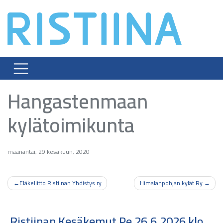
Skip
to
content
Hangastenmaan
kylätoimikunta
maanantai, 29 kesäkuun, 2020
Artikkelien
Eläkeliitto Ristiinan Yhdistys ry
Himalanpohjan kylät Ry
selaus
Ristiinan Kesäkemut Pe 26.6.2026 klo