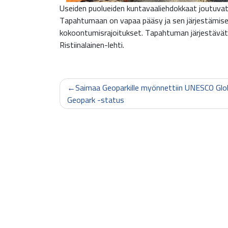
Useiden puolueiden kuntavaaliehdokkaat joutuvat t
Tapahtumaan on vapaa pääsy ja sen järjestämise
kokoontumisrajoitukset. Tapahtuman järjestävät Ri
Ristiinalainen-lehti.
Artikkelien
Saimaa Geoparkille myönnettiin UNESCO Glo
selaus
Geopark -status