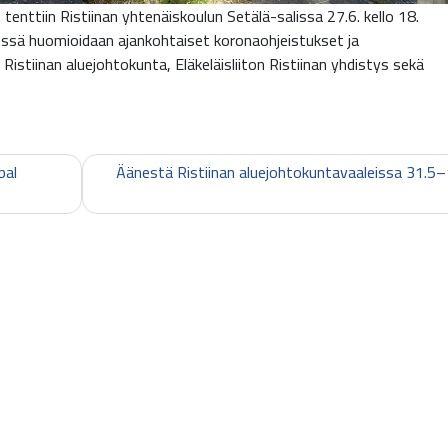
enttiin Ristiinan yhtenäiskoulun Setälä-salissa 27.6. kello 18.
ssä huomioidaan ajankohtaiset koronaohjeistukset ja
stiinan aluejohtokunta, Eläkeläisliiton Ristiinan yhdistys sekä
bal
Äänestä Ristiinan aluejohtokuntavaaleissa 31.5–