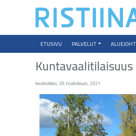
Skip
to
content
ETUSIVU
PALVELUT
ALUEJOH
Kuntavaalitilaisuus
keskiviikko, 26 toukokuun, 2021