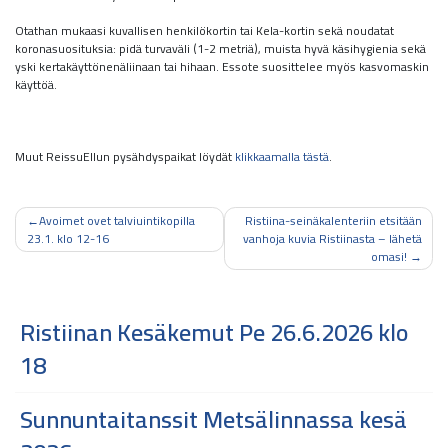
Otathan mukaasi kuvallisen henkilökortin tai Kela-kortin sekä noudatat
koronasuosituksia: pidä turvaväli (1-2 metriä), muista hyvä käsihygienia sekä
yski kertakäyttönenäliinaan tai hihaan. Essote suosittelee myös kasvomaskin
käyttöä.
Muut ReissuEllun pysähdyspaikat löydät
klikkaamalla tästä
.
Artikkelien
Avoimet ovet talviuintikopilla
Ristiina-seinäkalenteriin etsitään
23.1. klo 12-16
vanhoja kuvia Ristiinasta – lähetä
selaus
omasi!
Ristiinan Kesäkemut Pe 26.6.2026 klo
18
Sunnuntaitanssit Metsälinnassa kesä