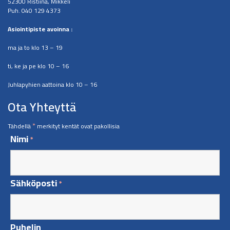
52300 Ristiina, Mikkeli
Puh. 040 129 4373
​Asiointipiste avoinna :
ma ja to klo 13 – 19
ti, ke ja pe klo 10 – 16
Juhlapyhien aattoina klo 10 – 16
Ota Yhteyttä
*
Tähdellä
merkityt kentät ovat pakollisia
Nimi
*
Sähköposti
*
Puhelin