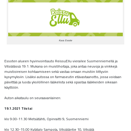
Kuva: Essote
Essoten alueen hyvinvointiauto ReissuEllu vierailee Suomenniemellä ja
Vitsiälässä 19.1. Mukana on muistihoitaja, joka antaa neuvoja ja vinkkejä
muistioireisen kohtaamiseen sekä vastaa omaan muistiin liittyviin
kysymyksiin. Lisäksi autossa on farmaseutin etävastaanotto, jossa voidaan
päivittää ja luoda yksilöllinen lääkelista sekä opastaa lääkkeiden oikeaan
käyttöön.
Auton aikataulu on seuraavanlainen:
19.1.2021 Tiistai
klo 9.00-11.30 Metsätähti, Opinraitti 9, Suomenniemi
klo 12.30-15.00 Kylätalo Sampola, Vitsiäläntie 10, Vitsiälä