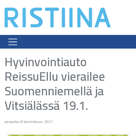
Skip
to
content
Hyvinvointiauto
ReissuEllu vierailee
Suomenniemellä ja
Vitsiälässä 19.1.
perjantai, 8 tammikuun, 2021