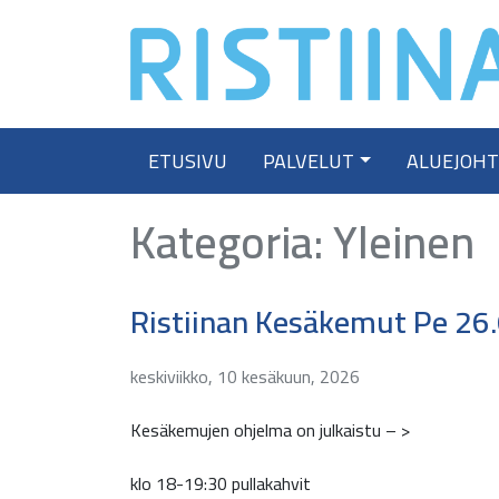
Skip
to
content
ETUSIVU
PALVELUT
ALUEJOH
Kategoria:
Yleinen
Ristiinan Kesäkemut Pe 26.
keskiviikko, 10 kesäkuun, 2026
Kesäkemujen ohjelma on julkaistu – >
klo 18-19:30 pullakahvit