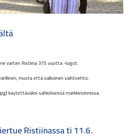
ältä
e varten Ristiina 375 vuotta -logot.
 värillinen, musta että valkoinen vaihtoehto.
jpg) käytettäväksi sähköisessä markkinoinnissa.
ertue Ristiinassa ti 11.6.