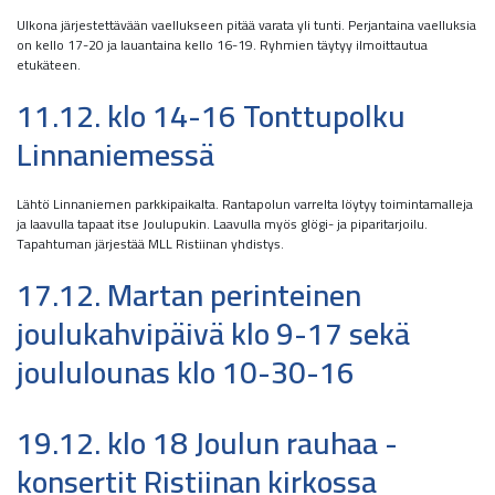
Ulkona järjestettävään vaellukseen pitää varata yli tunti. Perjantaina vaelluksia
on kello 17-20 ja lauantaina kello 16-19. Ryhmien täytyy ilmoittautua
etukäteen.
11.12. klo 14-16 Tonttupolku
Linnaniemessä
Lähtö Linnaniemen parkkipaikalta. Rantapolun varrelta löytyy toimintamalleja
ja laavulla tapaat itse Joulupukin. Laavulla myös glögi- ja piparitarjoilu.
Tapahtuman järjestää MLL Ristiinan yhdistys.
17.12. Martan perinteinen
joulukahvipäivä klo 9-17 sekä
joululounas klo 10-30-16
19.12. klo 18 Joulun rauhaa -
konsertit Ristiinan kirkossa