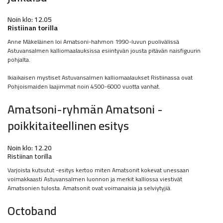
Noin klo: 12.05
Ristiinan torilla
Anne Mäkeläinen loi Amatsoni
-hahmon 1990-luvun puolivälissä
Astuvansalmen kalliomaalauksissa esiintyvän jousta pitävän naisfiguurin
pohjalta.
Ikiaikaisen mystiset Astuvansalmen kalliomaalaukset Ristiinassa ovat
Pohjoismaiden laajimmat noin 4500-6000 vuotta vanhat.
Amatsoni-ryhmän Amatsoni -
poikkitaiteellinen esitys
Noin klo: 12.20
Ristiinan torilla
Varjoista kutsutut -esitys kertoo miten Amatsonit kokevat unessaan
voimakkaasti Astuvansalmen luonnon ja merkit kalliossa viestivät
Amatsonien tulosta. Amatsonit ovat voimanaisia ja selviytyjiä.
Octoband