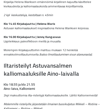
Kirjailija Helena Wariksen emännöimä kirjallinen kajuutta käsittelee
kivikaudesta ja kalliomaalauksista ammentavaa kirjoittamista.
2 kpl keskusteluja, kestoltaan n. 45min
Klo 14.45 Kirjakajuutta | Helena Waris
Astuvan kalliomaalaukset inspiraationa Helena Wariksen kirjoissa.
Klo 16.00 Kirjakajuutta | Jenny Kangasvuo
Läpileikkaus paleofiktioon meillä ja muualla.
Molempiin Kirjakajuuttoihin mahtuu mukaan 12 henkilöä
ennakkoilmoittautumisella
(katso ilmoittautuminen sivun alareunasta).
Iltaristeilyt Astuvansalmen
kalliomaaluksille Aino-laivalla
Klo 18.55 ja klo 21.55
Aino-laiva, Kallioniemi
2kpl maksuttomia ilta-risteilyjä Kalliomaalauksille. Lähtö Kallioniemestä!
Molemmille risteilyille järjestetään ilmainen bussikuljetus
Mikkeli – Ristiina
–
Kallioniemi –
Ristiina – Mikkeli