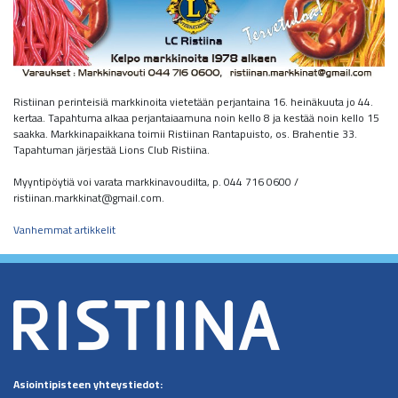
Ristiinan perinteisiä markkinoita vietetään perjantaina 16. heinäkuuta jo 44.
kertaa. Tapahtuma alkaa perjantaiaamuna noin kello 8 ja kestää noin kello 15
saakka. Markkinapaikkana toimii Ristiinan Rantapuisto, os. Brahentie 33.
Tapahtuman järjestää Lions Club Ristiina.
Myyntipöytiä voi varata markkinavoudilta, p. 044 716 0600 /
ristiinan.markkinat@gmail.com.
Artikkelien
Vanhemmat artikkelit
selaus
Asiointipisteen
yhteystiedot: