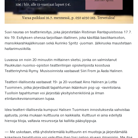
Suvi nauraa on teatteriesitys, joka järjestetään Ristiinan Rantapuistossa 17.7.
klo 19. Esityksen ohessa tarjoillaan illallinen, joka käsittää basilikarisoton,
mansikkarahkajälkiruoan sekä Aurinko Spritz -juoman. Jälkiruoka maustetaan
haitarimusiikilla.
Luvassa on noin 20 minuutin mittainen sketsi, jonka on valmistanut
Paukkulan nuoriso-opiston teatterilinjan opiskelijoista koostuva
Teatteriryhmä Rymy. Musisoinnista vastaavat Siiri From ja Aada Halinen.
Teatteri-illallisesta vastaavat 19- ja 20-vuotiaat Aino Halinen ja Lotta
Tuominen, jotka järjestävät tapahtuman ikäänkuin pop up -ravintolana.
Tuolloin tapahtuman voi järjestää yksityishenkilöinä ja ilman
elintarvikeviranomaisen lupaa.
Idea teatteri-illallisesta kumpusi Halisen Tuomisen innostuksesta vahvistaa
ajatusta, jonka mukaan kulttuuria on kaikkialla. Kulttuuri ei aina edellytä
hienoja tiloja, valtavia resursseja tai kalliita pääsylippuja.
— Me uskotaan, että yhdistelemällä kulttuurin eri muotoja ja järjestämällä
kokeilevia tapahtumia voi vaikuttaa ihan tosi paljon alueen ilmapiiriin. Me itse