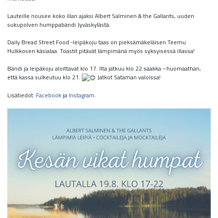
Lauteille nousee koko illan ajaksi Albert Salminen & the Gallants, uuden
sukupolven humppabändi Jyväskylästä.
Daily Bread Street Food -leipäkoju taas on pieksämäkeläisen Teemu
Hulkkosen käsialaa. Toastit pitävät lämpimänä myös syksyisessä illassa!
Bändi ja leipäkoju aloittavat klo 17. Ilta jatkuu klo 22 saakka –huomaathan,
että kassa sulkeutuu klo 21.
Jatkot Sataman valoissa!
Lisätiedot:
Facebook
ja
Instagram
.