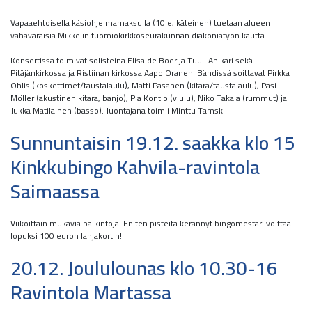
Vapaaehtoisella käsiohjelmamaksulla (10 e, käteinen) tuetaan alueen
vähävaraisia Mikkelin tuomiokirkkoseurakunnan diakoniatyön kautta.
Konsertissa toimivat solisteina Elisa de Boer ja Tuuli Anikari sekä
Pitäjänkirkossa ja Ristiinan kirkossa Aapo Oranen. Bändissä soittavat Pirkka
Ohlis (koskettimet/taustalaulu), Matti Pasanen (kitara/taustalaulu), Pasi
Möller (akustinen kitara, banjo), Pia Kontio (viulu), Niko Takala (rummut) ja
Jukka Matilainen (basso). Juontajana toimii Minttu Tamski.
Sunnuntaisin 19.12. saakka klo 15
Kinkkubingo Kahvila-ravintola
Saimaassa
Viikoittain mukavia palkintoja! Eniten pisteitä kerännyt bingomestari voittaa
lopuksi 100 euron lahjakortin!
20.12. Joululounas klo 10.30-16
Ravintola Martassa