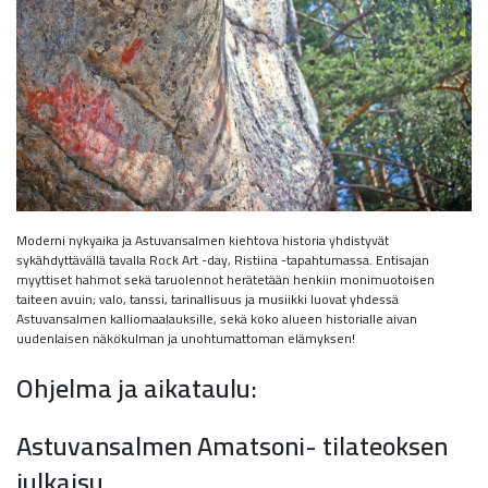
Moderni nykyaika ja Astuvansalmen kiehtova historia yhdistyvät
sykähdyttävällä tavalla Rock Art -day, Ristiina -tapahtumassa. Entisajan
myyttiset hahmot sekä taruolennot herätetään henkiin monimuotoisen
taiteen avuin; valo, tanssi, tarinallisuus ja musiikki luovat yhdessä
Astuvansalmen kalliomaalauksille, sekä koko alueen historialle aivan
uudenlaisen näkökulman ja unohtumattoman elämyksen!
Ohjelma ja aikataulu:
Astuvansalmen Amatsoni- tilateoksen
julkaisu