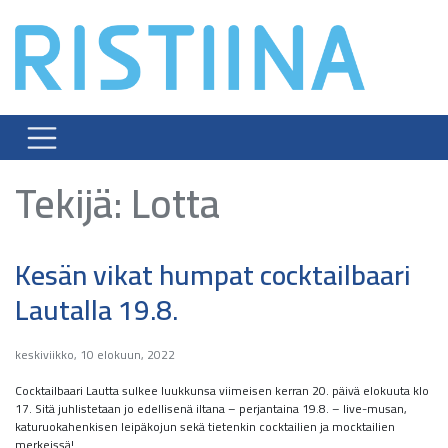
Skip
to
content
Tekijä:
Lotta
Kesän vikat humpat cocktailbaari
Lautalla 19.8.
keskiviikko, 10 elokuun, 2022
Cocktailbaari Lautta sulkee luukkunsa viimeisen kerran 20. päivä elokuuta klo
17. Sitä juhlistetaan jo edellisenä iltana – perjantaina 19.8. – live-musan,
katuruokahenkisen leipäkojun sekä tietenkin cocktailien ja mocktailien
merkeissä!