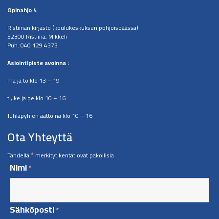
Opinahjo 4
Ristiinan kirjasto (koulukeskuksen pohjoispäässä)
52300 Ristiina, Mikkeli
Puh. 040 129 4373
​Asiointipiste avoinna :
ma ja to klo 13 – 19
ti, ke ja pe klo 10 – 16
Juhlapyhien aattoina klo 10 – 16
Ota Yhteyttä
*
Tähdellä
merkityt kentät ovat pakollisia
Nimi
*
Sähköposti
*