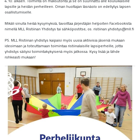
4.10. alkaen. Toiminta on maksutonta ja se on suunnattu alle kouluikäisille
lapsille ja heidän perheilleen. Oman huoltajan läsnäolo on edellytys lapsen
osallistumiselle.
Mikäli sinulla herää kysymyksiä, tavoittaa järjestäjän helpoiten Facebookista
nimellä MLL Ristiinan Yhdistys tai sähköpostitse, os. ri
stiinan.yhdistys@mll.fi
PS. MLL Ristiinan yhdistys kaipaisi myös uusia aktiivisia jäseniä mukaan
ideoimaan ja toteuttamaan toimintaa ristiinalaisille lapsiperheille, jotta
yhdistys säilyisi toimintakykyisenä myös jatkossa. Kysy lisää ja lähde
rohkeasti mukaan!