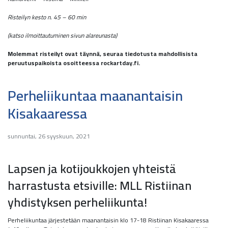
Risteilyn kesto n. 45 – 60 min
(katso ilmoittautuminen sivun alareunasta)
Molemmat risteilyt ovat täynnä, seuraa tiedotusta mahdollisista
peruutuspaikoista osoitteessa rockartday.fi.
Perheliikuntaa maanantaisin
Kisakaaressa
sunnuntai, 26 syyskuun, 2021
Lapsen ja kotijoukkojen yhteistä
harrastusta etsiville: MLL Ristiinan
yhdistyksen perheliikunta!
Perheliikuntaa järjestetään maanantaisin klo 17-18 Ristiinan Kisakaaressa