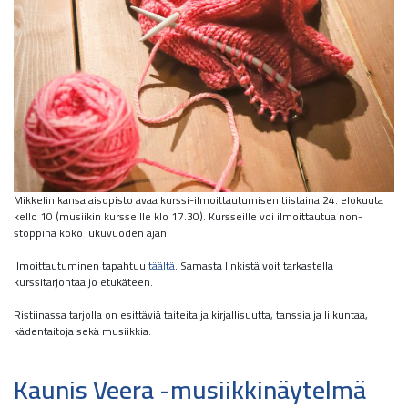
Mikkelin kansalaisopisto avaa kurssi-ilmoittautumisen tiistaina 24. elokuuta
kello 10 (musiikin kursseille klo 17.30). Kursseille voi ilmoittautua non-
stoppina koko lukuvuoden ajan.
Ilmoittautuminen tapahtuu
täältä
. Samasta linkistä voit tarkastella
kurssitarjontaa jo etukäteen.
Ristiinassa tarjolla on esittäviä taiteita ja kirjallisuutta, tanssia ja liikuntaa,
kädentaitoja sekä musiikkia.
Kaunis Veera -musiikkinäytelmä