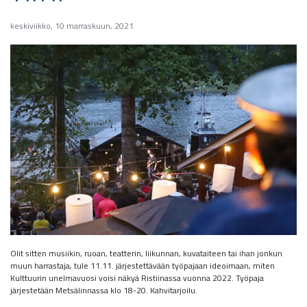
keskiviikko, 10 marraskuun, 2021
Olit sitten musiikin, ruoan, teatterin, liikunnan, kuvataiteen tai ihan jonkun
muun harrastaja, tule 11.11. järjestettävään työpajaan ideoimaan, miten
Kulttuurin unelmavuosi voisi näkyä Ristiinassa vuonna 2022. Työpaja
järjestetään Metsälinnassa klo 18-20. Kahvitarjoilu.