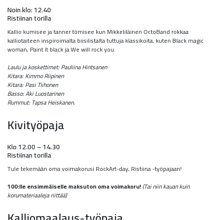
Noin klo: 12.40
Ristiinan torilla
Kallio kumisee ja tanner tömisee kun Mikkeliläinen OctoBand rokkaa
kalliotaiteen inspiroimalta biisilistalta tuttuja klassikoita, kuten Black magic
woman, Paint it black ja We will rock you.
Laulu ja koskettimet: Pauliina Hintsanen
Kitara: Kimmo Riipinen
Kitara: Pasi Tiihonen
Basso: Aki Luostarinen
Rummut: Tapsa Heiskanen.
Kivityöpaja
Klo 12.00 – 14.30
Ristiinan torilla
Tule tekemään oma voimakorusi RockArt-day, Ristiina -työpajaan!
100:lle ensimmäiselle maksuton oma voimakoru!
(Tai niin kauan kuin
korumateriaaleja riittää)
Kalliomaalaus-työpaja