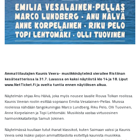
Ammattilaulajien Kaunis Veera- musiikkinäytelmä vierailee Ristiinan
kesäteatterissa la 31.7. Luvassa on kaksi näytöstä klo 14 ja 18. Liput
www.NetTicket.fi ja ovelta tuntia ennen näytöksen alkua.
Näytelmän ohjaa Anu Hälvä, joka myös nousee lavalle Rouva Tolkan roolissa.
Kaunis Veeran roolin esittää sopraano Emilia Vesalainen-Pellas. Muissa
rooleissa nähdään tangokuningas Marco Lundberg, Riku Pelo, Olli Tuovinen,
Anne Korpelainen ja Topi Lehtomäki. Musiikista vastaa virtuoosinen
harmonikkataiteilija Samuli Jokinen.
Näytelmässä kuullaan tutut ihanat klassikot, kuten Saimaan valssi ja Kaunis
Veera sekä lisäksi paljon ammattitaidolla esitettyä kaunista musiikkia.